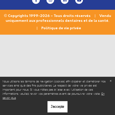
© Copyrights 1999-2026 – Tous droits réservés | Vendu
uniquement aux professionnels dentaires et de la santé.
|
Politique de vie privée
Nous utilisons les témoins de navigation (cookies) afin d'opérer et d’améliorer nos
services ainsi qu'à des fins publicitaires. Le respect de votre vie privée est
important pour nous. Si vous n'êtes pas à l'aise avec l'utilisation de ces
informations, veuillez revoir vos paramètres avant de poursuivre votre visite.
En
savoir plus
J'accepte