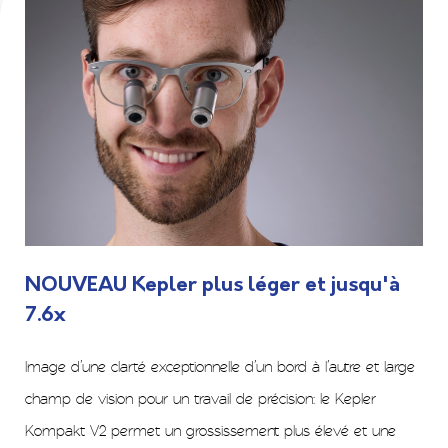
Découvrez
nos promotions
NOUVEAU Kepler plus léger et jusqu'à
7.6x
Les dernières nouveautés et innovations
disponibles
Image d’une clarté exceptionnelle d’un bord à l’autre et large
champ de vision pour un travail de précision: le Kepler
Kompakt V2 permet un grossissement plus élevé et une
Promotions