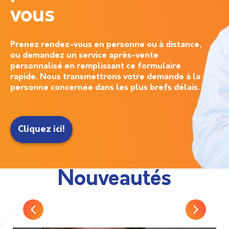
vous
Prenez rendez-vous en personne ou à distance,
ou demandez un service après-vente
personnalisé en remplissant ce formulaire
rapide. Nous transmettrons votre demande à la
personne concernée dans les plus brefs délais.
Cliquez ici!
Nouveautés