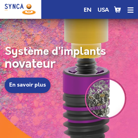
EN
USA
Système d’implants
novateur
En savoir plus