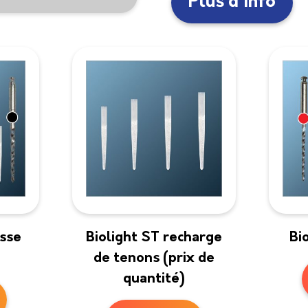
Plus d'info
usse
Biolight ST recharge
Bi
de tenons (prix de
quantité)