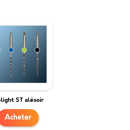
olight ST alésoir
Acheter