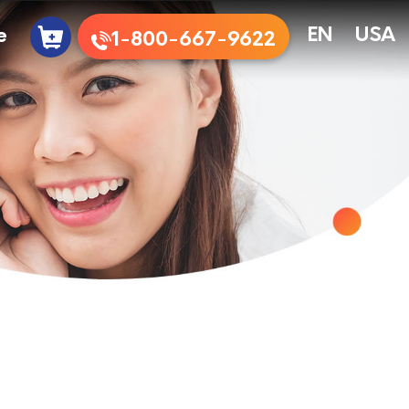
e
EN
USA
1-800-667-9622