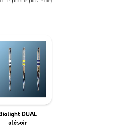
t le point le plus faible).
Biolight DUAL
alésoir