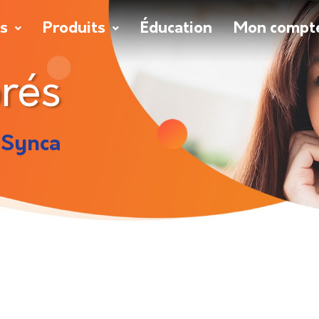
s
Produits
Éducation
Mon compt
brés
 Synca