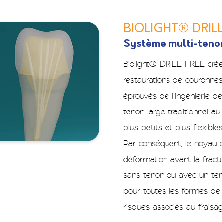
BIOLIGHT® DRIL
Système multi-tenon
Biolight® DRILL-FREE cré
restaurations de couronne
éprouvés de l’ingénierie de
tenon large traditionnel au
plus petits et plus flexible
Par conséquent, le noyau o
déformation avant la fract
sans tenon ou avec un tenon
pour toutes les formes de
risques associés au fraisa