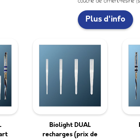
couche de ciment-résine (soi
Plus d'info
L
Biolight DUAL
art
recharges (prix de