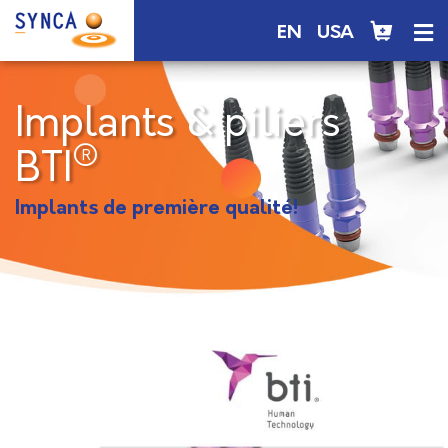
EN
USA
Implants & piliers
®
BTI
Implants de première qualité!