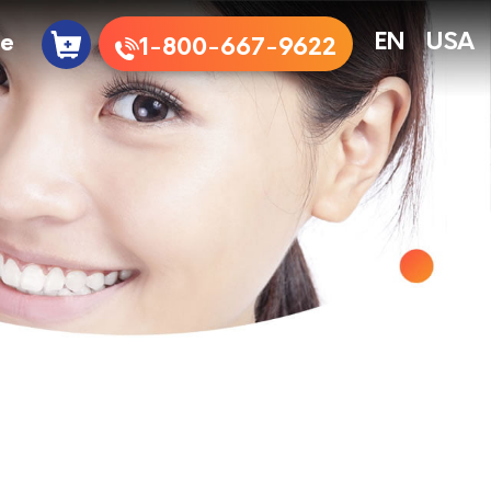
te
EN
USA
1-800-667-9622