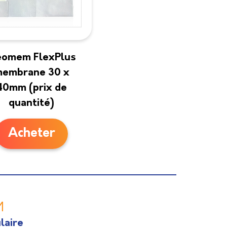
omem FlexPlus
embrane 30 x
40mm (prix de
quantité)
Acheter
M
laire