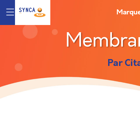
Marqu
Membra
Par Cit