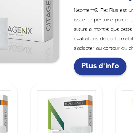
Neomem® FlexPlus est u
issue de péritoine porcin. 
suture a montré que cette
évaluations de conformabil
s’adapter au contour du c
Plus d'info