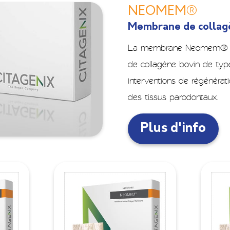
NEOMEM®
Membrane de collag
La membrane Neomem® est 
de collagène bovin de type 
interventions de régénératio
des tissus parodontaux.
Plus d'info