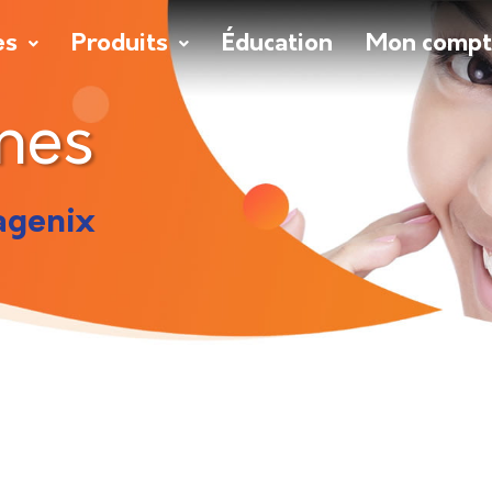
es
Produits
Éducation
Mon comp
nes
agenix