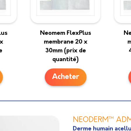
lus
Neomem FlexPlus
Ne
x
membrane 20 x
m
e
30mm (prix de
quantité)
Acheter
NEODERM™ AD
Derme humain acellu