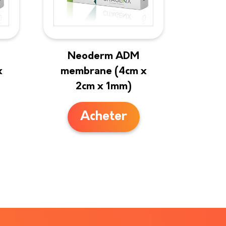
Neoderm ADM
x
membrane (4cm x
2cm x 1mm)
Acheter