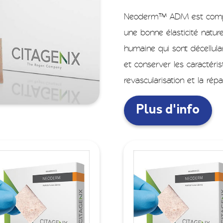
Neoderm™ ADM est compos
une bonne élasticité natur
humaine qui sont décellular
et conserver les caractéris
revascularisation et la répa
Plus d'info