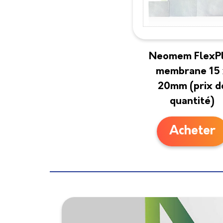
Neomem FlexP
membrane 15 
20mm (prix d
quantité)
Acheter