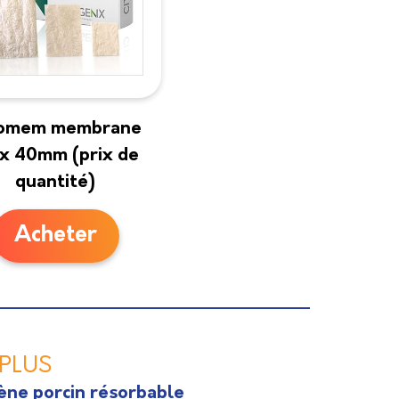
omem membrane
x 40mm (prix de
quantité)
Acheter
PLUS
ne porcin résorbable