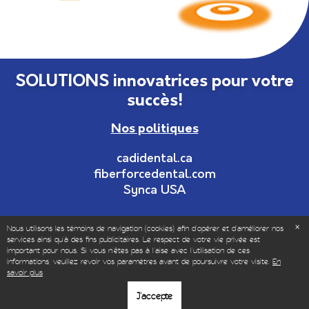
SOLUTIONS innovatrices pour votre
succès!
Nos politiques
cadidental.ca
fiberforcedental.com
Synca USA
Nous utilisons les témoins de navigation (cookies) afin d'opérer et d’améliorer nos
services ainsi qu'à des fins publicitaires. Le respect de votre vie privée est
important pour nous. Si vous n'êtes pas à l'aise avec l'utilisation de ces
informations, veuillez revoir vos paramètres avant de poursuivre votre visite.
En
© Copyrights 1999-2025 – Tous droits réservés | Vendu
savoir plus
uniquement aux professionnels dentaires et de la santé.
J'accepte
|
Politique de vie privée