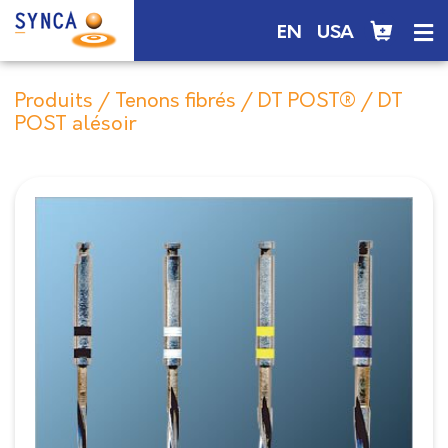
EN
USA
Produits
/
Tenons fibrés
/
DT POST®
/ DT
POST alésoir