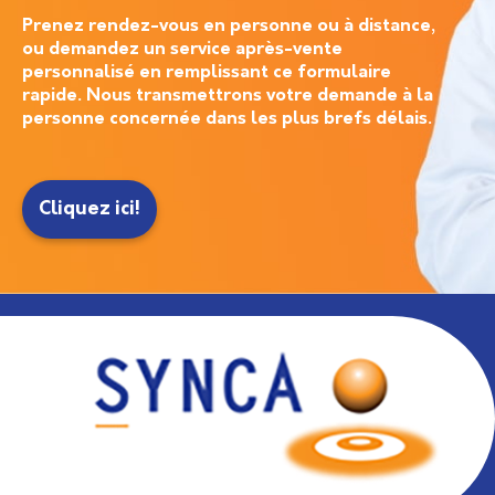
Prenez rendez-vous en personne ou à distance,
ou demandez un service après-vente
personnalisé en remplissant ce formulaire
rapide. Nous transmettrons votre demande à la
personne concernée dans les plus brefs délais.
Cliquez ici!