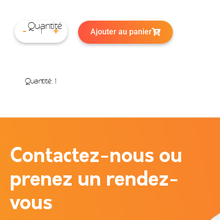
Ajouter au panier
-
+
Quantité: 1
Contactez-nous ou
prenez un rendez-
vous