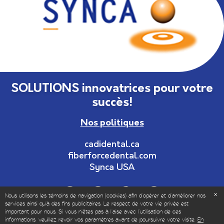
SOLUTIONS innovatrices pour votre
succès!
Nos politiques
cadidental.ca
fiberforcedental.com
Synca USA
Nous utilisons les témoins de navigation (cookies) afin d'opérer et d’améliorer nos
services ainsi qu'à des fins publicitaires. Le respect de votre vie privée est
important pour nous. Si vous n'êtes pas à l'aise avec l'utilisation de ces
informations, veuillez revoir vos paramètres avant de poursuivre votre visite.
En