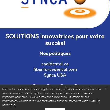
SOLUTIONS innovatrices pour votre
succès!
Nos politiques
cadidental.ca
fiberforcedental.com
Synca USA
Nous utilisons les témoins de navigation (cookies) afin d'opérer et d’améliorer nos
services ainsi qu'à des fins publicitaires. Le respect de votre vie privée est
important pour nous. Si vous n'êtes pas à l'aise avec l'utilisation de ces
informations, veuillez revoir vos paramètres avant de poursuivre votre visite.
En
© Copyrights 1999-2025 – Tous droits réservés | Vendu
savoir plus
uniquement aux professionnels dentaires et de la santé.