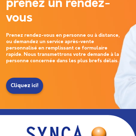
prenez un rendez-
vous
Prenez rendez-vous en personne ou à distance,
ou demandez un service après-vente
personnalisé en remplissant ce formulaire
rapide. Nous transmettrons votre demande à la
personne concernée dans les plus brefs délais.
Cliquez ici!