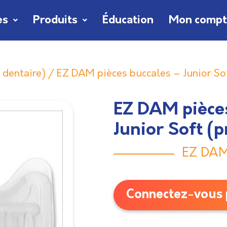
es
Produits
Éducation
Mon comp
 dentaire)
/ EZ DAM pièces buccales – Junior Sof
EZ DAM pièces
Junior Soft (p
EZ DAM®
Connectez-vous p