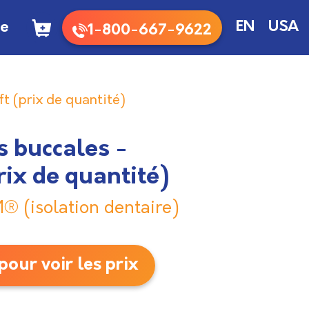
te
EN
USA
1-800-667-9622
t (prix de quantité)
 buccales -
rix de quantité)
 (isolation dentaire)
our voir les prix