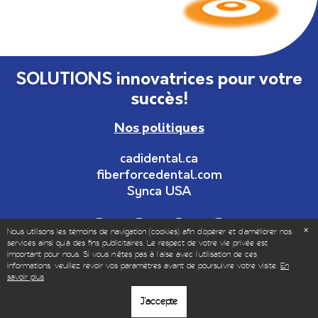
SOLUTIONS innovatrices pour votre
succès!
Nos politiques
cadidental.ca
fiberforcedental.com
Synca USA
Nous utilisons les témoins de navigation (cookies) afin d'opérer et d’améliorer nos
services ainsi qu'à des fins publicitaires. Le respect de votre vie privée est
important pour nous. Si vous n'êtes pas à l'aise avec l'utilisation de ces
informations, veuillez revoir vos paramètres avant de poursuivre votre visite.
En
© Copyrights 1999-2025 – Tous droits réservés | Vendu
savoir plus
uniquement aux professionnels dentaires et de la santé.
J'accepte
|
Politique de vie privée