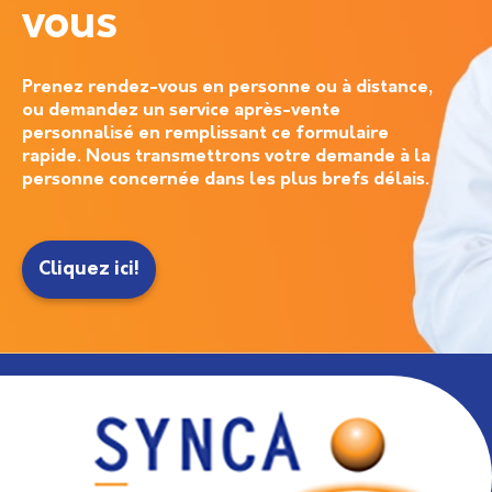
vous
Prenez rendez-vous en personne ou à distance,
ou demandez un service après-vente
personnalisé en remplissant ce formulaire
rapide. Nous transmettrons votre demande à la
personne concernée dans les plus brefs délais.
Cliquez ici!