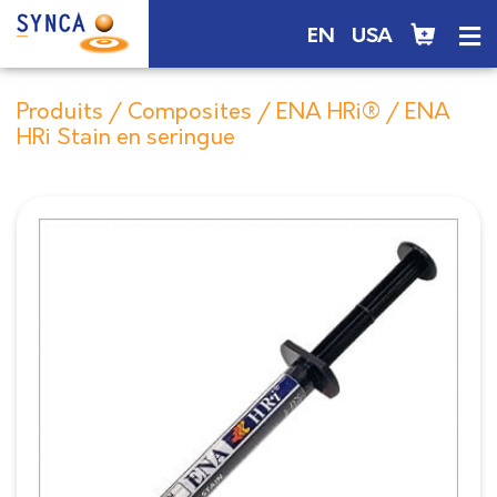
EN
USA
Produits
/
Composites
/
ENA HRi®
/ ENA
HRi Stain en seringue