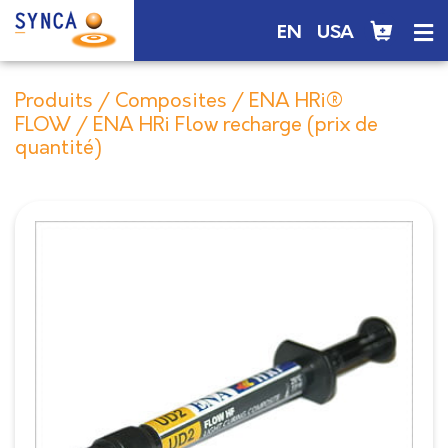
EN
USA
Produits
/
Composites
/
ENA HRi®
FLOW
/ ENA HRi Flow recharge (prix de
quantité)