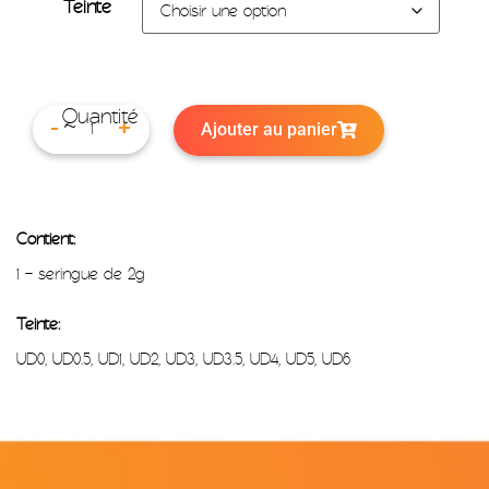
Teinte
Ajouter au panier
-
+
Contient:
1 – seringue de 2g
Teinte:
UD0, UD0.5, UD1, UD2, UD3, UD3.5, UD4, UD5, UD6