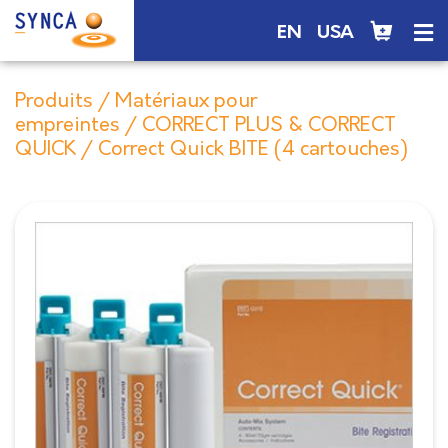
EN
USA
Produits
/
Matériaux pour
empreintes
/
CORRECT PLUS & CORRECT
QUICK
/ Correct Quick BITE (4 cartouches)