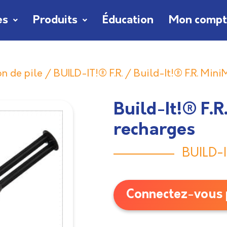
es
Produits
Éducation
Mon comp
n de pile
/
BUILD-IT!® F.R.
/ Build-It!® F.R. Mini
Build-It!® F.
recharges
BUILD-I
Connectez-vous p