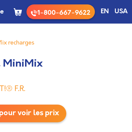
te
EN
USA
1-800-667-9622
Mix recharges
R. MiniMix
T!® F.R.
our voir les prix