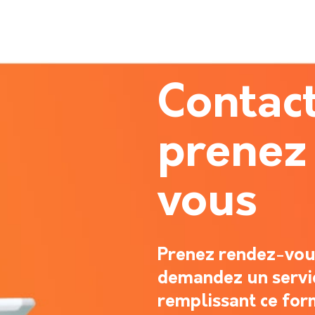
Contac
prenez
vous
Prenez rendez-vous
demandez un servi
remplissant ce for