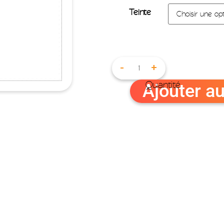
Teinte
-
+
Ajouter au