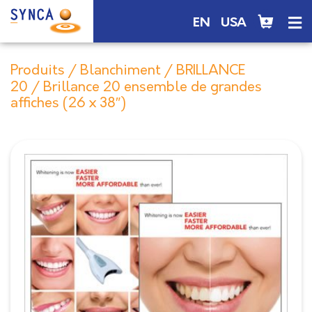
EN
USA
Produits
/
Blanchiment
/
BRILLANCE
20
/ Brillance 20 ensemble de grandes
affiches (26 x 38″)