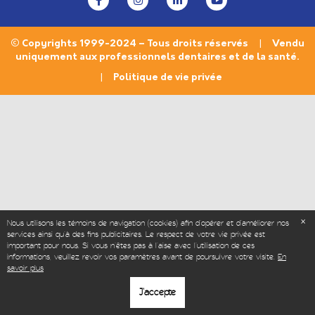
© Copyrights 1999-2024 – Tous droits réservés | Vendu
uniquement aux professionnels dentaires et de la santé.
|
Politique de vie privée
Nous utilisons les témoins de navigation (cookies) afin d'opérer et d’améliorer nos
services ainsi qu'à des fins publicitaires. Le respect de votre vie privée est
important pour nous. Si vous n'êtes pas à l'aise avec l'utilisation de ces
informations, veuillez revoir vos paramètres avant de poursuivre votre visite.
En
savoir plus
J'accepte