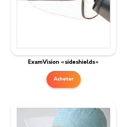
ExamVision «sideshields»
Acheter