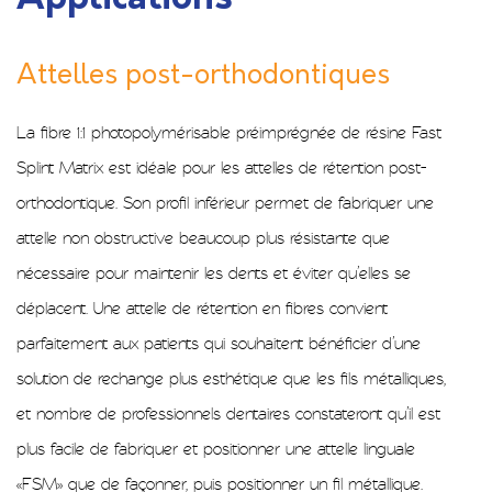
Attelles post-orthodontiques
La fibre 1:1 photopolymérisable préimprégnée de résine Fast
Splint Matrix est idéale pour les attelles de rétention post-
orthodontique. Son profil inférieur permet de fabriquer une
attelle non obstructive beaucoup plus résistante que
nécessaire pour maintenir les dents et éviter qu’elles se
déplacent. Une attelle de rétention en fibres convient
parfaitement aux patients qui souhaitent bénéficier d’une
solution de rechange plus esthétique que les fils métalliques,
et nombre de professionnels dentaires constateront qu’il est
plus facile de fabriquer et positionner une attelle linguale
«FSM» que de façonner, puis positionner un fil métallique.