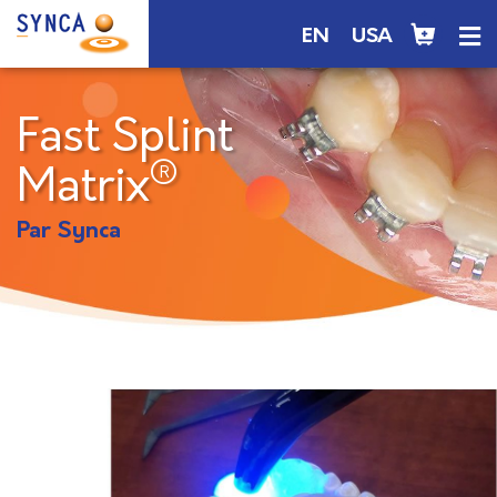
EN
USA
Fast Splint
®
Matrix
Par Synca