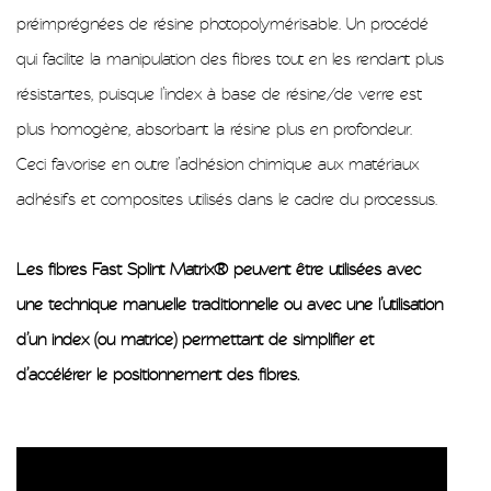
préimprégnées de résine photopolymérisable. Un procédé
qui facilite la manipulation des fibres tout en les rendant plus
résistantes, puisque l’index à base de résine/de verre est
plus homogène, absorbant la résine plus en profondeur.
Ceci favorise en outre l’adhésion chimique aux matériaux
adhésifs et composites utilisés dans le cadre du processus.
Les fibres Fast Splint Matrix® peuvent être utilisées avec
une technique manuelle traditionnelle ou avec une l’utilisation
d’un index (ou matrice) permettant de simplifier et
d’accélérer le positionnement des fibres.