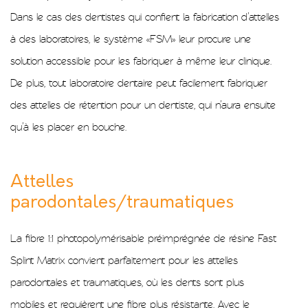
Dans le cas des dentistes qui confient la fabrication d’attelles
à des laboratoires, le système «FSM» leur procure une
solution accessible pour les fabriquer à même leur clinique.
De plus, tout laboratoire dentaire peut facilement fabriquer
des attelles de rétention pour un dentiste, qui n’aura ensuite
qu’à les placer en bouche.
Attelles
parodontales/traumatiques
La fibre 1:1 photopolymérisable préimprégnée de résine Fast
Splint Matrix convient parfaitement pour les attelles
parodontales et traumatiques, où les dents sont plus
mobiles et requièrent une fibre plus résistante. Avec le