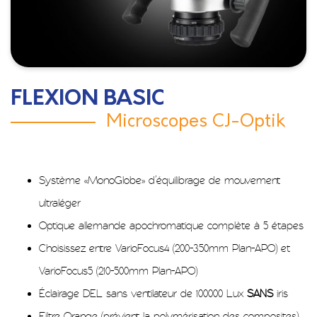
FLEXION BASIC
Microscopes CJ-Optik
Système «MonoGlobe» d’équilibrage de mouvement
ultraléger
Optique allemande apochromatique complète à 5 étapes
Choisissez entre VarioFocus4 (200-350mm Plan-APO) et
VarioFocus5 (210-500mm Plan-APO)
Éclairage DEL sans ventilateur de 100000 Lux
SANS
iris
Filtre Orange (prévient la polymérisation des composites)