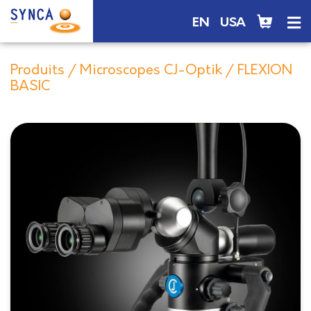
EN
USA
Produits
/
Microscopes CJ-Optik
/ FLEXION
BASIC